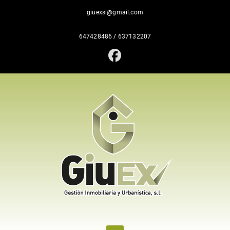
giuexsl@gmail.com
647428486
/
637132207