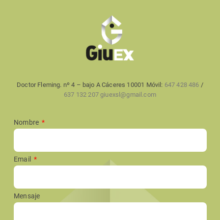
Doctor Fleming. nº 4 – bajo A Cáceres 10001 Móvil:
647 428 486
/
637 132 207
giuexsl@gmail.com
Nombre
Email
Mensaje