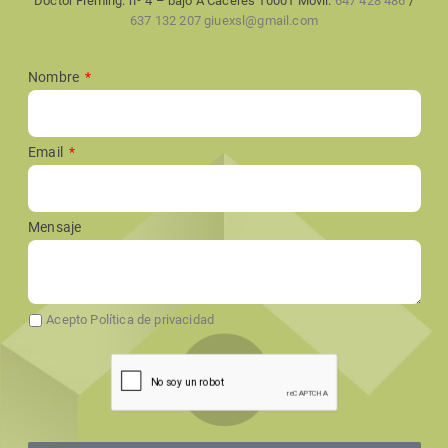
Doctor Fleming. nº 4 – bajo A Cáceres 10001 Móvil:
647 428 486
/
637 132 207
giuexsl@gmail.com
Nombre
Email
Mensaje
Acepto Política de privacidad