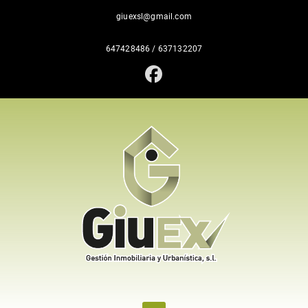
giuexsl@gmail.com
647428486
/
637132207